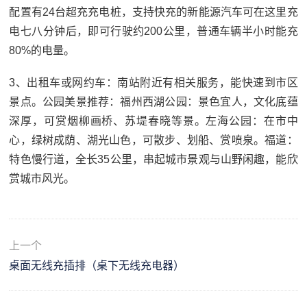
配置有24台超充充电桩，支持快充的新能源汽车可在这里充
电七八分钟后，即可行驶约200公里，普通车辆半小时能充
80%的电量。
3、出租车或网约车：南站附近有相关服务，能快速到市区
景点。公园美景推荐：福州西湖公园：景色宜人，文化底蕴
深厚，可赏烟柳画桥、苏堤春晓等景。左海公园：在市中
心，绿树成荫、湖光山色，可散步、划船、赏喷泉。福道：
特色慢行道，全长35公里，串起城市景观与山野闲趣，能欣
赏城市风光。
上一个
桌面无线充插排（桌下无线充电器）