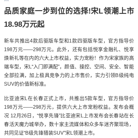
品质家庭一步到位的选择!宋L领潮上市
18.98万元起
新车共推出4款后驱版车型和1款四驱版车型，官方指导价
198万元——298万元。此外，还有包括悦享金融礼、悦享
焕新礼等在内的六大上市权益，实力宠粉！作为宋家族的高
端车型，宋L“入门即满配”，颜值、操控、空间、安全、智能
全部拉满，加上极具竞争力的上市售价，实力引领B级纯电
SUV的价值新标准。
比亚迪宋L在长春正式上市，共推出5款车型，官方指导价
198万元——298万元，提供六大上市宠粉权益。发布会概
况 12月26日，“悦享先锋”比亚迪宋L上市发布会长春站在长
春活天魔力城举办，数十家主流媒体和众多车迷齐聚现场，
共同见证“B级先锋猎装SUV”宋L领潮上市。