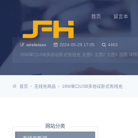
首页
留言本
wirelessxx
2024-05-29 17:05
4463
18W单口USB多协议卧式有线充 主图1 主图2 主图3 选图 详情页 
首页
>
无线充商品
>
18W单口USB多协议卧式有线充
网站分类