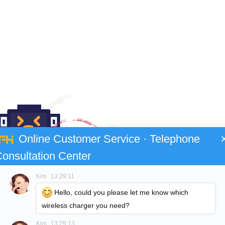
Online Customer Service · Telephone
onsultation Center
Kim
13:29:11
Hello, could you please let me know which
wireless charger you need?
Kim
13:29:13