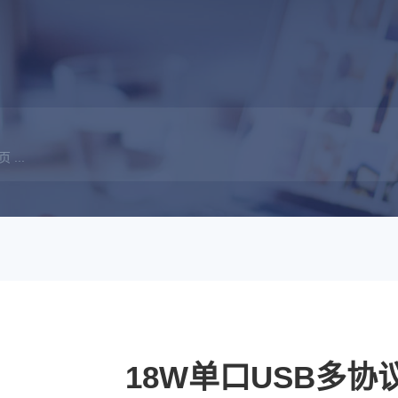
...
18W单口USB多